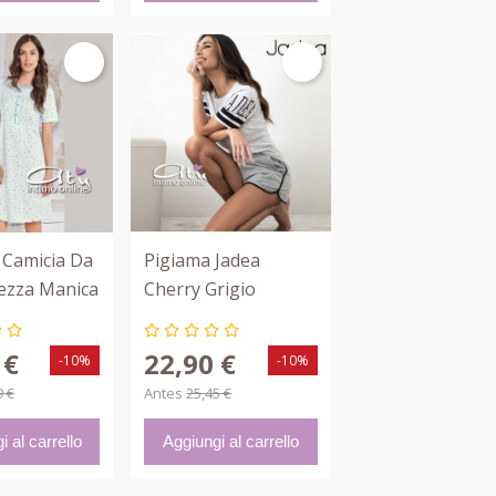
r Camicia Da
Pigiama Jadea
ezza Manica
Cherry Grigio
ioletta
Melange
 €
22,90 €
-10%
-10%
9 €
Antes
25,45 €
i al carrello
Aggiungi al carrello