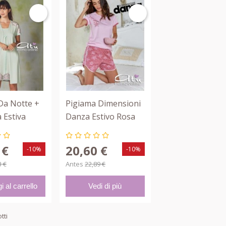
Da Notte +
Pigiama Dimensioni
 Estiva
Danza Estivo Rosa
ngerie
Con T-Shirt + Shorts
Italy
Stellato
 €
20,60 €
-10%
-10%
3 €
Antes
22,89 €
i al carrello
Vedi di più
tti