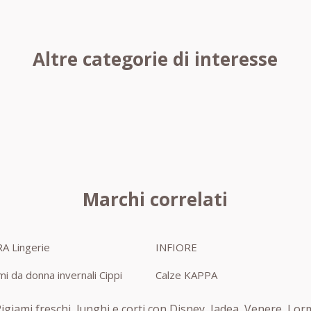
Altre categorie di interesse
Marchi correlati
A Lingerie
INFIORE
mi da donna invernali Cippi
Calze KAPPA
Pigiami freschi, lunghi e corti con Disney, Jadea, Venere, L