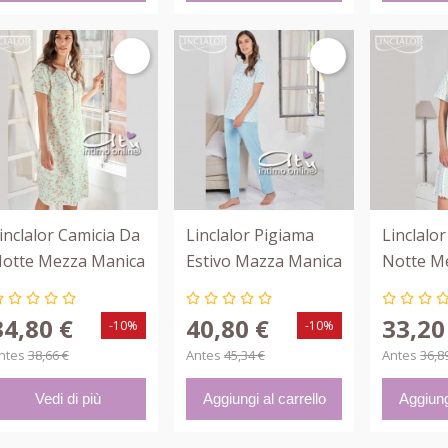
inclalor Camicia Da
Linclalor Pigiama
Linclalo
otte Mezza Manica
Estivo Mazza Manica
Notte M
iori Gialli 2669
Con Cuoricini 74461
Bianco V
74420
34,80 €
40,80 €
33,20
-10%
-10%
ntes
38,66 €
Antes
45,34 €
Antes
36,8
Vedi di più
Aggiungi al carrello
Aggiung