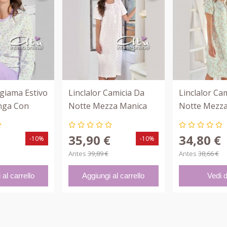
igiama Estivo
Linclalor Camicia Da
Linclalor Ca
nga Con
Notte Mezza Manica
Notte Mezza
olorati
Con Carrè 74458
Fiori Gialli 2
€
35,90 €
34,80 €
-10%
-10%
Antes
39,89 €
Antes
38,66 €
al carrello
Aggiungi al carrello
Vedi d