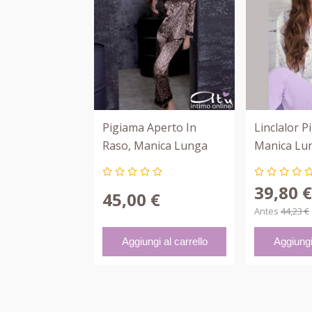
Pigiama Aperto In
Linclalor P
Raso, Manica Lunga
Manica Lu
Love And Bra 73799
Cuoricini C
74422
39,80 
45,00 €
Antes
44,23 €
Aggiungi al carrello
Aggiungi 