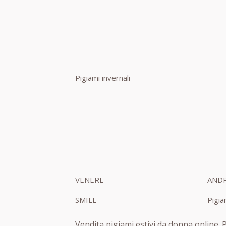
Pigiami invernali
VENERE
ANDR
SMILE
Pigia
Vendita pigiami estivi da donna online. 