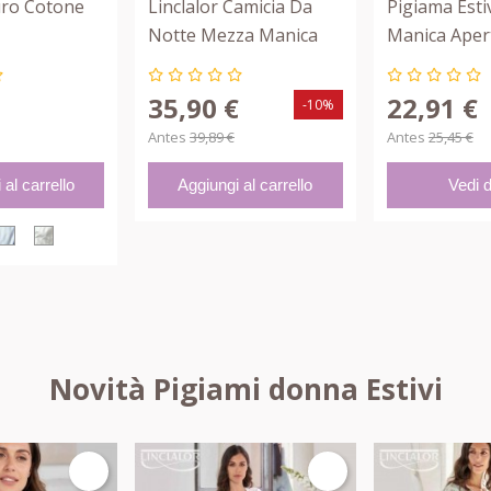
uro Cotone
Linclalor Camicia Da
Pigiama Est
Notte Mezza Manica
Manica Aper
Con Carrè 74458
Polvere 210
35,90 €
22,91 €
-10%
€
Antes
39,89 €
Antes
25,45 €
al carrello
Aggiungi al carrello
Vedi d
OSA
CIELO
PANNA
Novità Pigiami donna Estivi