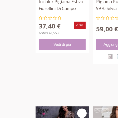
Inclalor Pigiama Estivo
Pigiama P
Fiorellini Di Campo
9970 Silvia
Bianco Rosa 73633
37,40 €
-10%
59,00 
Antes
41,55 €
Vedi di più
Aggiungi 
R