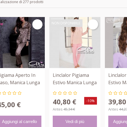
ualizzazione di 277 prodotti
NON DISPONIBILE
igiama Aperto In
Linclalor Pigiama
Linclalo
aso, Manica Lunga
Estivo Manica Lunga
Estivo M
ove And Bra 73799
Con Pallini Bicolor
Con Cuor
74488
Colorati
40,80 €
39,80
-10%
45,00 €
Antes
45,34 €
Antes
44,2
Aggiungi al carrello
Vedi di più
Aggiung