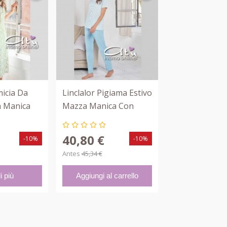
micia Da
Linclalor Pigiama Estivo
Linclalor Cami
 Manica
Mazza Manica Con
Notte Mezza 
669
Cuoricini 74461
Bianco Violet
40,80 €
33,20 €
-10%
-10%
Antes
45,34 €
Antes
36,89 €
i più
Aggiungi al carrello
Aggiungi al c