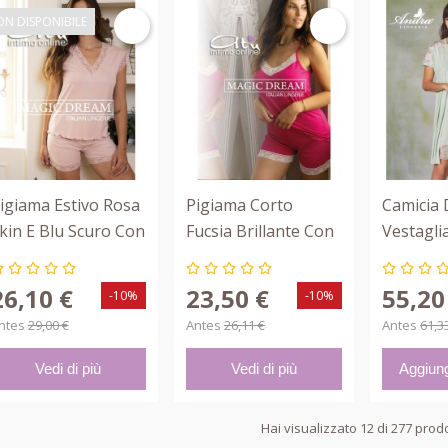
N DISPONIBILE
igiama Estivo Rosa
Pigiama Corto
Camicia 
kin E Blu Scuro Con
Fucsia Brillante Con
Vestaglia
izzo MagicDream
Pizzo MagicDream
Andra Li
Made In 
26,10 €
23,50 €
55,20
-10%
-10%
ntes
29,00 €
Antes
26,11 €
Antes
61,3
Vedi di più
Vedi di più
Aggiung
Hai visualizzato 12 di 277 prodo