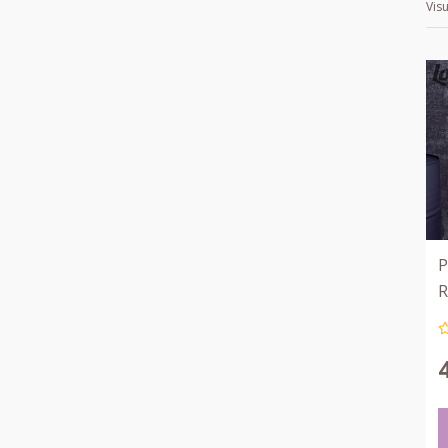
Vis
P
R
L