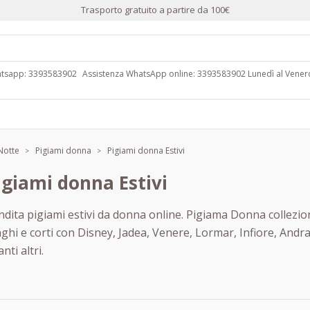
Trasporto gratuito a partire da 100€
hatsapp: 3393583902
Assistenza WhatsApp online: 3393583902 Lunedì al Venerdì
Notte
Pigiami donna
Pigiami donna Estivi
igiami donna Estivi
dita pigiami estivi da donna online. Pigiama Donna collezion
nghi e corti con Disney, Jadea, Venere, Lormar, Infiore, An
anti altri.