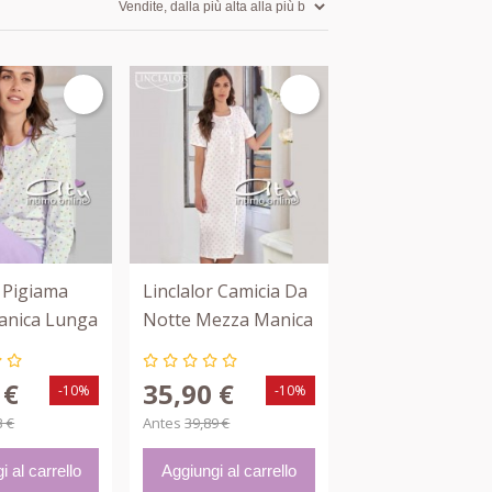
r Pigiama
Linclalor Camicia Da
anica Lunga
Notte Mezza Manica
icini
Con Carrè 74458
 74422
 €
35,90 €
-10%
-10%
3 €
Antes
39,89 €
i al carrello
Aggiungi al carrello